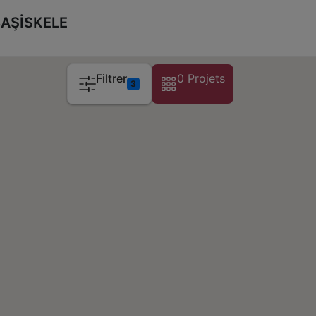
 BAŞİSKELE
Filtrer
0 Projets
3