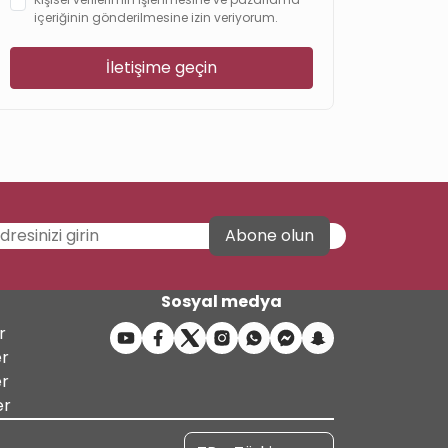
içeriğinin gönderilmesine izin veriyorum.
İletişime geçin
Abone olun
Sosyal medya
r
er
er
er