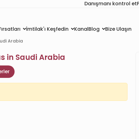
Danışmanı kontrol et
Kanal
Bize Ulaşın
ırsatları
İmtilak'ı Keşfedin
Blog
udi Arabia
s in Saudi Arabia
rler