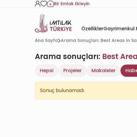
Bir Emlak Ekleyin
Özellikler
Gayrimenkul F
Ana Sayfa
Arama Sonuçları: Best Areas In Sa
Arama sonuçları:
Best Area
Hepsi
Projeler
Makaleler
Habe
Sonuç bulunamadı