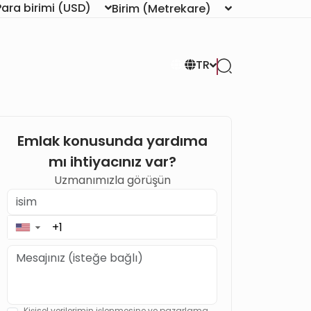
Para birimi
(USD)
Birim
(Metrekare)
TR
Emlak konusunda yardıma
mı ihtiyacınız var?
Uzmanımızla görüşün
▼
Kişisel verilerimin işlenmesine ve pazarlama