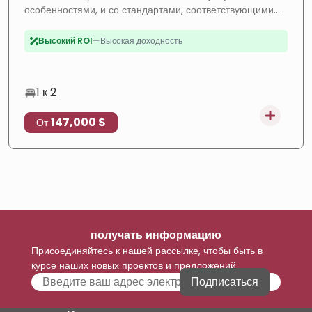
особенностями, и со стандартами, соответствующими
Рост цены
—
Растущий район
Типататаза Майсун, ценное вложение с обещающей
доходностью.
Высокий ROI
—
Высокая доходность
Строится
—
Новый проект
Рассрочка
—
Гибкая оплата
1 к 2
147,000 $
От
получать информацию
Присоединяйтесь к нашей рассылке, чтобы быть в
курсе наших новых проектов и предложений
Подписаться