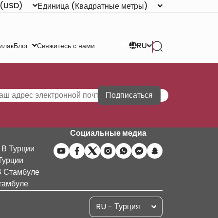
(USD)
Единица
(Квадратные метры)
RU
илак
Свяжитесь с нами
Блог
Подписаться
Социальные медиа
 В Турции
Турции
В Стамбуле
тамбуле
RU - Турция