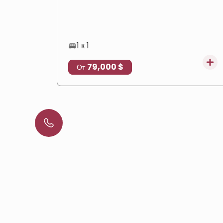
расположением, что делает его идеальным
выбором для проживания и инвестиций в
недвижимость.
1 к 1
79,000 $
От