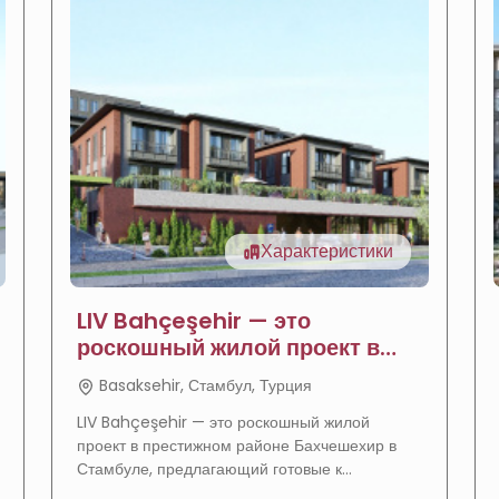
Характеристики
LIV Bahçeşehir — это
роскошный жилой проект в
Стамбуле
Basaksehir, Стамбул, Турция
LIV Bahçeşehir — это роскошный жилой
проект в престижном районе Бахчешехир в
Стамбуле, предлагающий готовые к
заселению апартаменты и виллы в спокойной