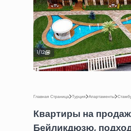
1
/
12
Главная Страница
Турция
Апартаменты
Стамб
Квартиры на продаж
Бейликдюзю, подхо