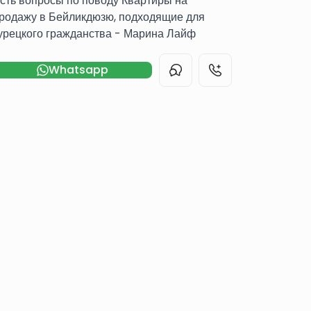
сть вопросы по поводу Квартиры на
родажу в Бейликдюзю, подходящие для
урецкого гражданства - Марина Лайф
Whatsapp