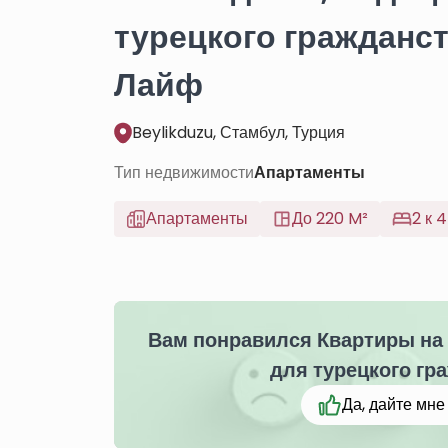
турецкого гражданс
Лайф
Beylikduzu, Стамбул, Турция
Тип недвижимости
Апартаменты
Апартаменты
До 220 M²
2 к 4
Вам понравился Квартиры на
для турецкого гр
Да, дайте мн