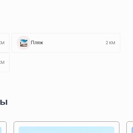
Пляж
KM
2 KM
KM
ты