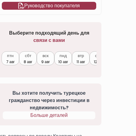
Руководство покупателя
Выберите подходящий день для
связи с вами
птн
сбт
вск
пнд
втр
срд
7 авг
8 авг
9 авг
10 авг
11 авг
12 авг
Вы хотите получить турецкое
гражданство через инвестиции в
недвижимость?
Больше деталей