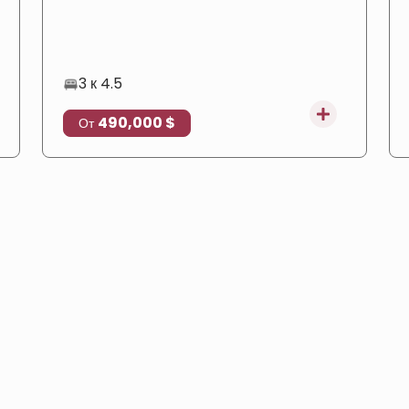
зеленой среде, подходящие для получения
турецкого гражданства.
3 к 4.5
490,000 $
От