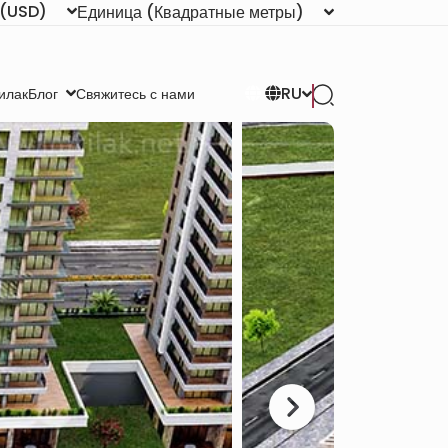
(USD)
Единица
(Квадратные метры)
RU
илак
Свяжитесь с нами
Блог