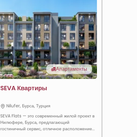
Апартаменты
SEVA Квартиры
Роско
прода
Сава П
Nilufer, Бурса, Турция
Nilufer
SEVA Flats — это современный жилой проект в
Проект S
Нилюфере, Бурса, предлагающий
предлагае
гостиничный сервис, отличное расположение
интегрир
в районе Балат, гибкие условия оплаты и
сочетающ