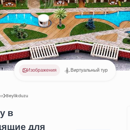
Изображения
Виртуальный тур
ул
Beylikduzu
у в
дящие для