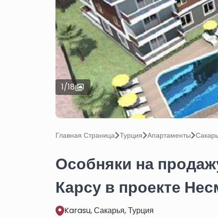
1
/
18
Главная Страница
Турция
Апартаменты
Сакар
Особняки на продаж
Карсу в проекте Нес
Karasu, Сакарья, Турция