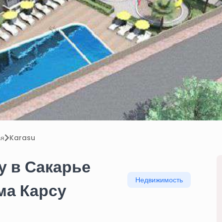
ья
Karasu
у в Сакарье
Недвижимость
ма Карсу