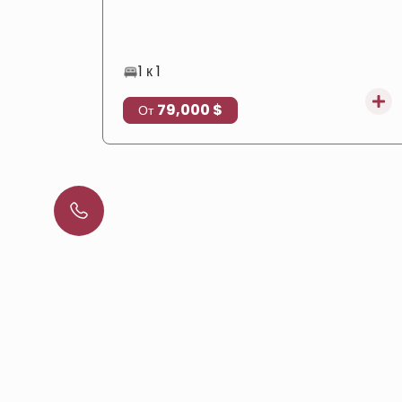
расположением, что делает его идеальным
выбором для проживания и инвестиций в
недвижимость.
1 к 1
79,000 $
От