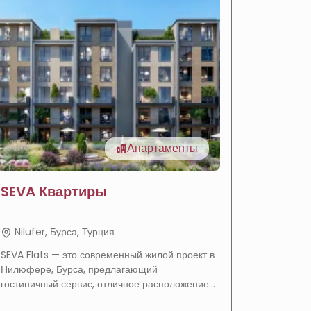
Апартаменты
SEVA Квартиры
Роско
прода
Сава П
Nilufer, Бурса, Турция
Nilufer
SEVA Flats — это современный жилой проект в
Проект S
Нилюфере, Бурса, предлагающий
предлагае
гостиничный сервис, отличное расположение
интегрир
в районе Балат, гибкие условия оплаты и
сочетающ