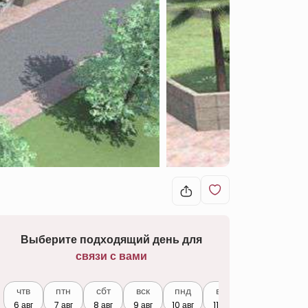
Выберите подходящий день для
связи с вами
чтв
птн
сбт
вск
пнд
втр
6 авг
7 авг
8 авг
9 авг
10 авг
11 авг