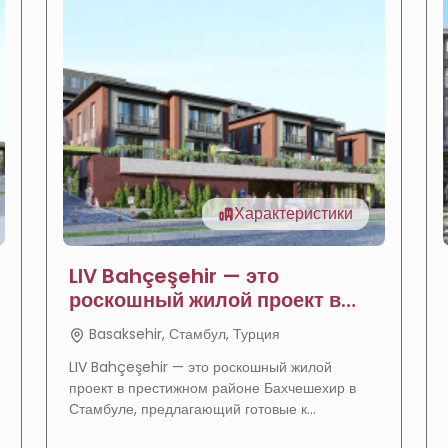
Характеристики
LIV Bahçeşehir — это
роскошный жилой проект в
Стамбуле
Basaksehir, Стамбул, Турция
LIV Bahçeşehir — это роскошный жилой
проект в престижном районе Бахчешехир в
Стамбуле, предлагающий готовые к
заселению апартаменты и виллы в спокойной