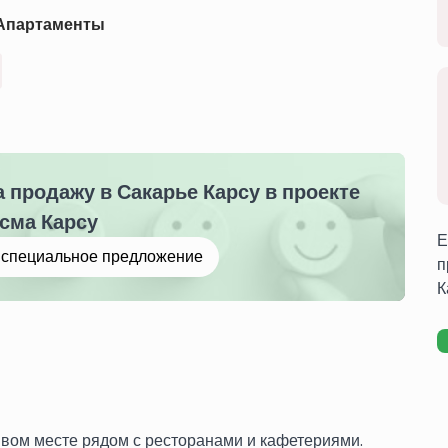
Апартаменты
 продажу в Сакарье Карсу в проекте
сма Карсу
Е
е специальное предложение
п
К
ивом месте рядом с ресторанами и кафетериями.