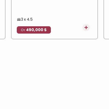
зеленой среде, подходящие для получения
турецкого гражданства.
3 к 4.5
490,000 $
От