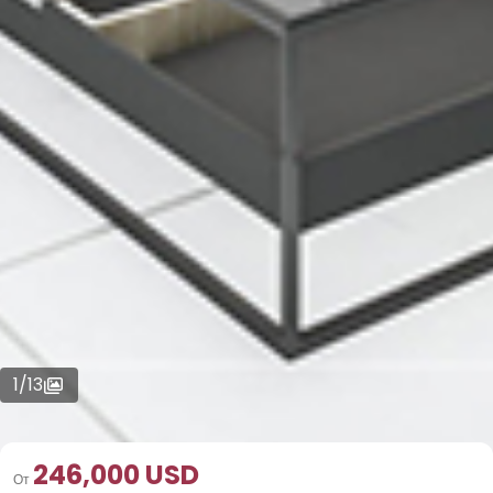
1
/
13
246,000 USD
От