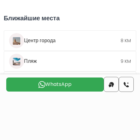
Ближайшие места
Центр города
8 KM
Пляж
9 KM
Аэропорт
4 KM
WhatsApp
Выберите подходящий день для
связи с вами
пнд
втр
срд
чтв
птн
сбт
10 авг
11 авг
12 авг
13 авг
14 авг
15 авг