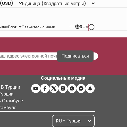
(USD)
Единица
(Квадратные метры)
RU
илак
Свяжитесь с нами
Блог
Подписаться
Социальные медиа
 В Турции
Турции
В Стамбуле
тамбуле
RU - Турция