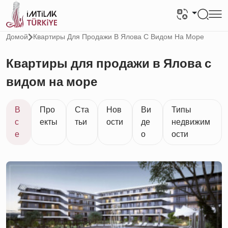
Домой
Квартиры Для Продажи В Ялова С Видом На Море
Квартиры для продажи в Ялова с
видом на море
В
Про
Ста
Нов
Ви
Типы
с
екты
тьи
ости
де
недвижим
е
о
ости