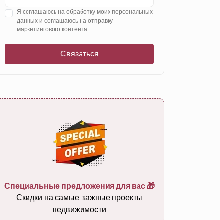
Я соглашаюсь на обработку моих персональных
данных и соглашаюсь на отправку
маркетингового контента.
Связаться
Сколько
гостиных
в к
Студия
1
2
3
4
Специальные предложения для вас 🎁
Скидки на самые важные проекты
недвижимости