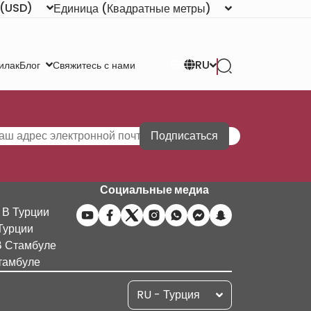
(USD)
Единица
(Квадратные метры)
RU
илак
Свяжитесь с нами
Блог
Подписаться
Социальные медиа
 В Турции
Турции
В Стамбуле
тамбуле
RU - Турция