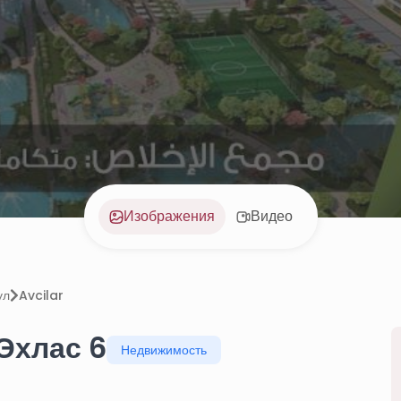
Изображения
Видео
ул
Avcilar
Эхлас 6
Недвижимость