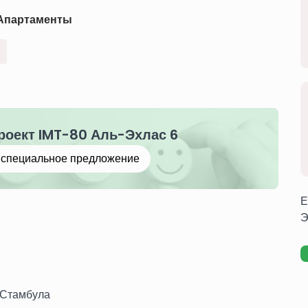
Апартаменты
роект IMT-80 Аль-Эхлас 6
е специальное предложение
Е
Э
 Стамбула