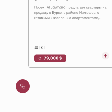
Проект Al Jawhara предлагает квартиры на
продажу в Бурсе, в районе Нилюфер, с
готовыми к заселению апартаментами,
полными удобствами и отличным
расположением, что делает его идеальным
выбором для проживания и инвестиций в
недвижимость.
1 к 1
79,000 $
От