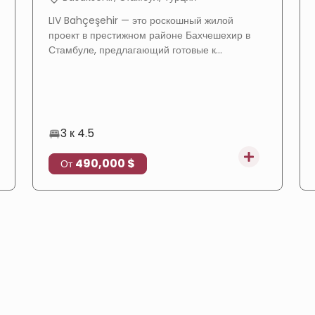
LIV Bahçeşehir — это роскошный жилой
проект в престижном районе Бахчешехир в
Стамбуле, предлагающий готовые к
заселению апартаменты и виллы в спокойной
зеленой среде, подходящие для получения
турецкого гражданства.
3 к 4.5
490,000 $
От