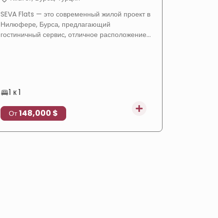
SEVA Flats — это современный жилой проект в
Проект S
Нилюфере, Бурса, предлагающий
предлагае
гостиничный сервис, отличное расположение
интегрир
в районе Балат, гибкие условия оплаты и
сочетающ
высокий инвестиционный потенциал.
зеленые з
1 к 1
1 к 3
148,000 $
171
От
От