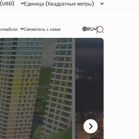
(USD)
Единица
(Квадратные метры)
RU
илак
Свяжитесь с нами
Блог