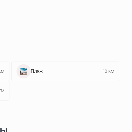
Пляж
KM
10 KM
KM
ты