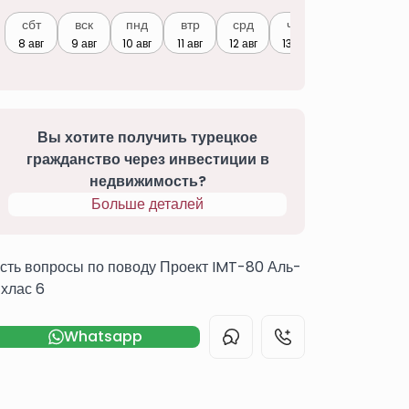
сбт
вск
пнд
втр
срд
чтв
8 авг
9 авг
10 авг
11 авг
12 авг
13 авг
Вы хотите получить турецкое
гражданство через инвестиции в
недвижимость?
Больше деталей
сть вопросы по поводу Проект IMT-80 Аль-
хлас 6
Whatsapp