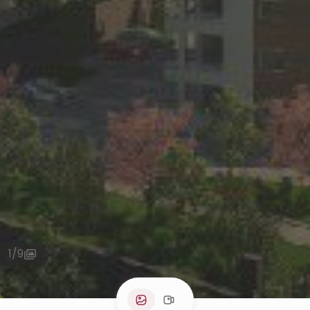
1
/
9