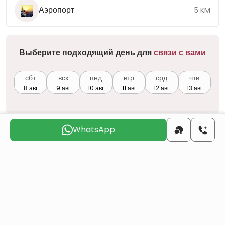
Аэропорт
5 KM
Выберите подходящий день для
связи с вами
сбт
вск
пнд
втр
срд
чтв
8 авг
9 авг
10 авг
11 авг
12 авг
13 авг
WhatsApp
Вы хотите получить турецкое гражданство
через инвестиции в недвижимость?
Больше деталей
Аналогичные проекты
Все
Перепродажа