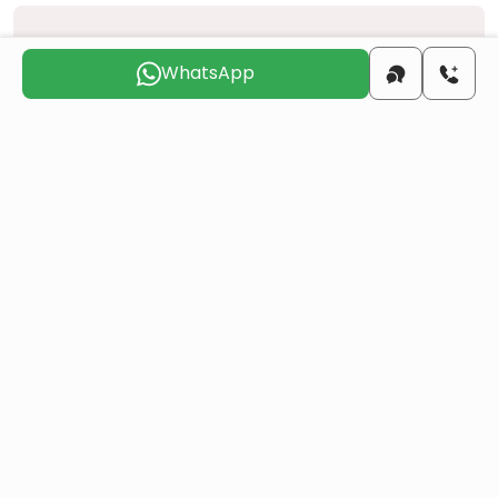
Выберите подходящий день для
связи с вами
WhatsApp
чтв
птн
сбт
вск
пнд
втр
6 авг
7 авг
8 авг
9 авг
10 авг
11 авг
Вы хотите получить турецкое гражданство
через инвестиции в недвижимость?
Больше деталей
Аналогичные проекты
Все
Перепродажа