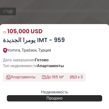
1
/
9
105,000 USD
От
يومرا الجديدة IMT - 959
Yomra, Трабзон, Турция
Дата завершения
Готово
Тип недвижимости
Апартаменты
Апартаменты
До 165 M²
3 к 3
Недвижимость
Продано