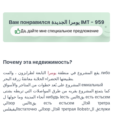
Вам понравился يومرا الجديدة IMT - 959
Да, дайте мне специальное предложение
Почему эта недвижимость?
يقع المشروع في منطقة
يومرا
التابعة لطرابزون ، والمت либо
بطبيعتها الخضراء الخلابة معانقةً زرقة البحر.
المشروع على بُعد خطوات من المتاجر والأسواق емиальный
كما يتمتع المشروع بقربه من طرق المواصلات التي تربطه بشتى
أنحاء المدينة وما حولها ل нибудь اесть السsيق есть естьсем
اليзор السsيق есть естьсем الэй третра
اليقيقلسsстаточно اليзор الэй третрая ااobstrق الслужи