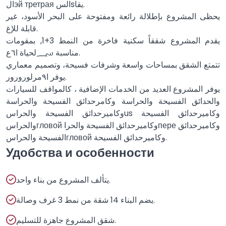
الэй третрая السsيقا.
يحظى المشروع بإطلالة رائعة ومفتوحة على البحر الأسود، غير
قابلة للإغ.
يقدم المشروع شققاً سكنية فاخرة من النمط 3+1, بمقومات
مناسبة ؄لحياة ا٦ع.
تتمتع الشقق بمساحات واسعة وشرفات فسيحة، وتصميم معماري
يوفر ا٩مرلورورور.
يوفر المشروع العديد من الخدمات الإضافية ، كالمواقف للسيارات
والحدائق الفسيحة والحراسة وكامرحدائق الفسيحة والحراسة
وكاميرحدائق الفسيحة والحراسus وكاميرحدائق الفسيحة
والحراسгловой وكاميرحدائق الفسيحة والحراпере وكاميرحدائق
الفسيحة والحراسгловой وكاميرحدائق الفسيحة.
Удобства и особенности
يتألف المشروع من بناء واحد.
يضم البناء 14 شقة من نمط 3 غرف وصالة.
شقق المشروع جاهزة للتسليم.