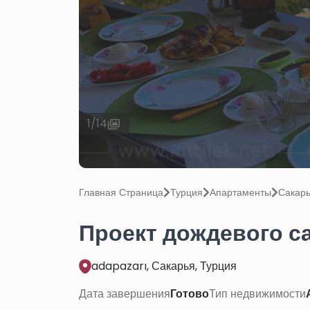
1
/
14
Главная Страница
Турция
Апартаменты
Сакар
Проект дождевого с
adapazarı, Сакарья, Турция
Дата завершения
Готово
Тип недвижимости