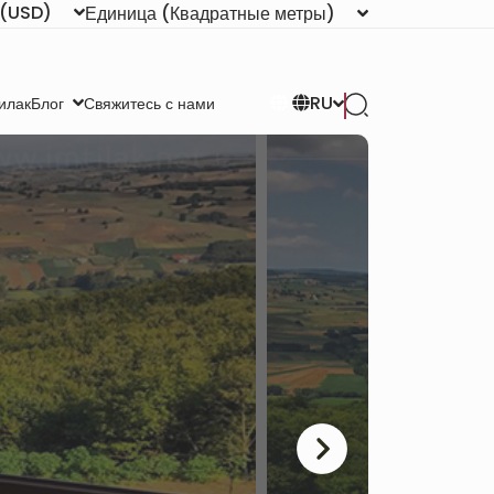
(USD)
Единица
(Квадратные метры)
RU
илак
Свяжитесь с нами
Блог