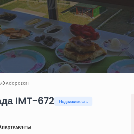
ья
Adapazarı
ада IMT-672
Недвижимость
Апартаменты