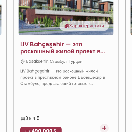
Характеристики
LIV Bahçeşehir — это
роскошный жилой проект в
Стамбуле
Basaksehir, Стамбул, Турция
LIV Bahçeşehir — это роскошный жилой
проект в престижном районе Бахчешехир в
Стамбуле, предлагающий готовые к
заселению апартаменты и виллы в спокойной
зеленой среде, подходящие для получения
турецкого гражданства.
3 к 4.5
490,000 $
От