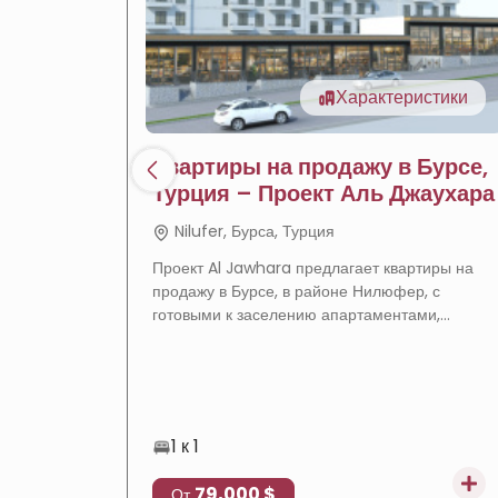
Характеристики
Квартиры на продажу в Бурсе,
Турция – Проект Аль Джаухара
Nilufer, Бурса, Турция
Проект Al Jawhara предлагает квартиры на
продажу в Бурсе, в районе Нилюфер, с
готовыми к заселению апартаментами,
полными удобствами и отличным
расположением, что делает его идеальным
выбором для проживания и инвестиций в
недвижимость.
1 к 1
79,000 $
От