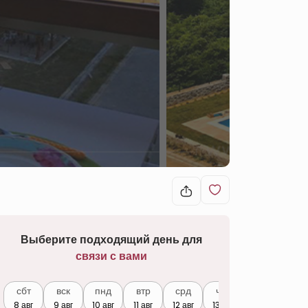
Выберите подходящий день для
связи с вами
сбт
вск
пнд
втр
срд
чтв
8 авг
9 авг
10 авг
11 авг
12 авг
13 авг