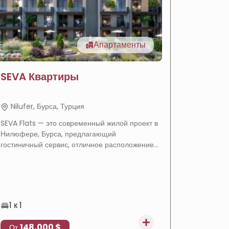
Апартаменты
SEVA Квартиры
Роско
прода
Сава П
Nilufer, Бурса, Турция
Nilufer
SEVA Flats — это современный жилой проект в
Проект S
Нилюфере, Бурса, предлагающий
предлагае
гостиничный сервис, отличное расположение
интегрир
в районе Балат, гибкие условия оплаты и
сочетающ
высокий инвестиционный потенциал.
зеленые з
1 к 1
1 к 3
148,000 $
171
От
От