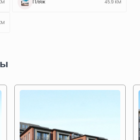
Пляж
 KM
45.9 KM
 KM
ты