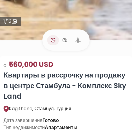
1
/
13
560,000 USD
От
Квартиры в рассрочку на продажу
в центре Стамбула - Комплекс Sky
Land
Kagithane, Стамбул, Турция
Дата завершения
Готово
Тип недвижимости
Апартаменты