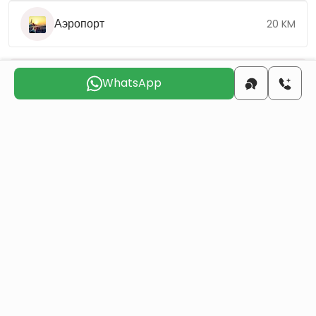
Аэропорт
20 KM
WhatsApp
Выберите подходящий день для
связи с вами
чтв
птн
сбт
вск
пнд
втр
6 авг
7 авг
8 авг
9 авг
10 авг
11 авг
Вы хотите получить турецкое гражданство
через инвестиции в недвижимость?
Больше деталей
Аналогичные проекты
Все
Перепродажа