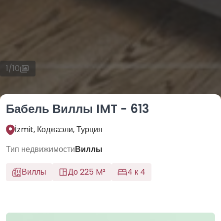
1
/
10
Бабель Виллы IMT - 613
İzmit, Коджаэли, Турция
Тип недвижимости
Виллы
Виллы
До 225 M²
4 к 4