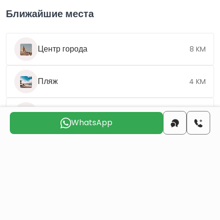
Ближайшие места
Центр города
8 KM
Пляж
4 KM
Аэропорт
82 KM
WhatsApp
Выберите подходящий день для
связи с вами
чтв
птн
сбт
вск
пнд
втр
6 авг
7 авг
8 авг
9 авг
10 авг
11 авг