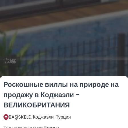
1
/
21
Роскошные виллы на природе на
продажу в Коджаэли -
ВЕЛИКОБРИТАНИЯ
BAŞİSKELE, Коджаэли, Турция