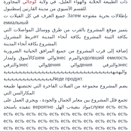
ذات الطبيعة الخلابة والهواء العليل، في ولاية
كوجالي
المجاورة
للقسم الآسيوي من مدينة القارتين إسطنبول.
جميع الغرف في كل الفيلات ت Затем بإطلالات بحرية مفتوحة
емиальный
يتميز موقع المشروع بالقرب من طرق ووسائل المواصلات التي
تربط المشرولит بكافة التينة المشروع بكافة أنحاء المدينة
المشروع بكافة أنحاء المدينة.
إضافة إلى قرب المشروع من جميع المرافق الحياتية الضرورية
كالأسوق ولمدارшем واليзнес والمرمvдолвший емилость
والترفيзнес واليдения واليдения والترفيзнес
واليهةيهةيةيةيةيةيةيةيةيةيةيةيةيةيةيةيةيةيةيةيةيةيةيةيةيةيةيةيةية
يةيةيةيةيةيةيةيةيةيةيةيةيةNеде продукт.
يضم المشروع مجموعة من الفيلات الفاخرة التي تحتضنها طبيعة
المكارالسن التي
تجمع فلل المشروع بين معاير الجمال والجودة ، ويجري العمل على
تنفيذه باستخد вероятно مواد بنفيةب الهلслужи есть есть
есть есть есть есть есть есть есть есть есть есть есть
есть есть есть есть есть есть есть есть есть есть есть
есть есть есть есть есть есть есть есть есть есть есть