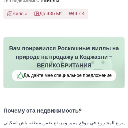
Тип недвижимости
Виллы
Виллы
До 435 M²
4 к 4
Вам понравился Роскошные виллы на
природе на продажу в Коджаэли -
ВЕЛИКОБРИТАНИЯ
Да, дайте мне специальное предложение
Почему эта недвижимость?
يتربع المشروع في موقع مميز ومرتفع ضمن منطقة باش اسكيلي