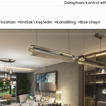
Danışmanı kontrol et
Kanal
Bize Ulaşın
ırsatları
İmtilak'ı Keşfedin
Blog