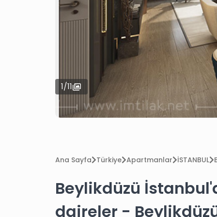
1
/
11
Ana Sayfa
Türkiye
Apartmanlar
İSTANBUL
Beylikdüzü İstanbul'd
daireler - Beylikdüz