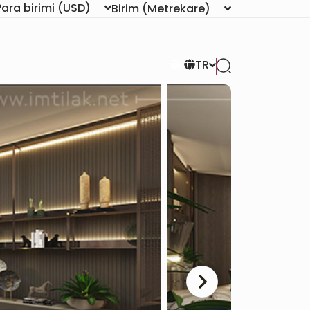
Para birimi
(USD)
Birim
(Metrekare)
TR