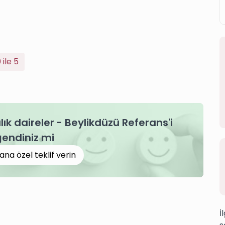
 ile 5
lık daireler - Beylikdüzü Referans'i
endiniz mi
ana özel teklif verin
İ