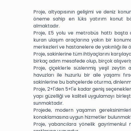
Proje, altyapısının gelişimi ve deniz kon
öneme sahip en lüks yatırım konut bö
almaktadır.
Proje, E5 yolu ve metrobüs hattı başta 
kuran ulaşım araçlarına yakın bir konumda
merkezleri ve hastanelere de yakınlığı ile 
Proje, sakinlerine tüm ihtiyaçlarını karşıl
birkaç adım mesafede olup, birçok alışveriş
Proje, çiçeklerle süslenmiş yeşil zeytin
havuzları ile huzurlu bir aile yaşamı fı
sakinlerine bu bahçelerde oturma, dinlenme
Proje, 2+1'den 5+1'e kadar geniş seçeneklerl
yapı güzelliği ve kaliteli uygulamayı birle
sunmaktadır.
Projede, modern yaşamın gereksinimlerin
konaklamasına uygun hizmetler bulunmakt
Proje, yabancılara yönelik gayrimenkul 