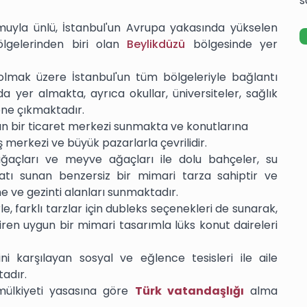
s
umuyla ünlü, İstanbul'un Avrupa yakasında yükselen
lgelerinden biri olan
Beylikdüzü
bölgesinde yer
olmak üzere İstanbul'un tüm bölgeleriyle bağlantı
 yer almakta, ayrıca okullar, üniversiteler, sağlık
öne çıkmaktadır.
ayan bir ticaret merkezi sunmakta ve konutlarına
 merkezi ve büyük pazarlarla çevrilidir.
 ağaçları ve meyve ağaçları ile dolu bahçeler, su
rsatı sunan benzersiz bir mimari tarza sahiptir ve
 ve gezinti alanları sunmaktadır.
e, farklı tarzlar için dubleks seçenekleri de sunarak,
ştiren uygun bir mimari tasarımla lüks konut daireleri
i karşılayan sosyal ve eğlence tesisleri ile aile
adır.
mülkiyeti yasasına göre
Türk vatandaşlığı
alma