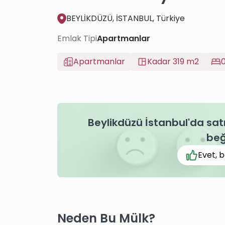
BEYLİKDÜZÜ, İSTANBUL, Türkiye
Emlak Tipi
Apartmanlar
Apartmanlar
Kadar 319 m2
0
Beylikdüzü İstanbul'da satı
beğ
Evet, b
Neden Bu Mülk?