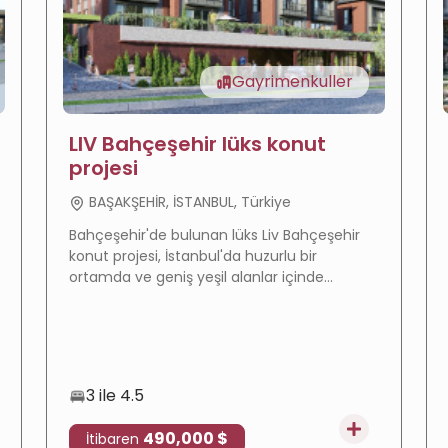
Gayrimenkuller
LIV Bahçeşehir lüks konut
projesi
BAŞAKŞEHİR, İSTANBUL, Türkiye
Bahçeşehir'de bulunan lüks Liv Bahçeşehir
konut projesi, İstanbul'da huzurlu bir
ortamda ve geniş yeşil alanlar içinde
teslimata hazır daireler ve villalar
sunmaktadır. Türk vatandaşlığına uygundur.
3 ile 4.5
490,000 $
İtibaren