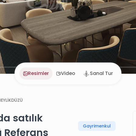
Resimler
Video
Sanal Tur
BEYLİKDÜZÜ
a satılık
Gayrimenkul
ü Referans