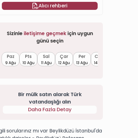
Alıcı rehberi
Sizinle
iletişime geçmek
için uygun
günü seçin
Paz
Pts
Sal
Çar
Per
Cum
9 Ağu
10 Ağu
11 Ağu
12 Ağu
13 Ağu
14 Ağu
Bir mülk satın alarak Türk
vatandaşlığı alın
Daha Fazla Detay
lgili sorularınız mı var Beylikdüzü İstanbul'da