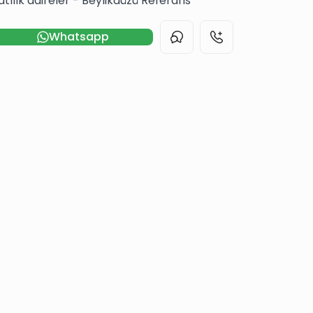
atılık daireler - Beylikdüzü Referans
Whatsapp