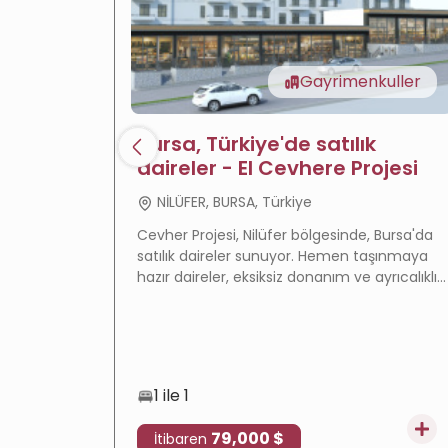
Gayrimenkuller
Bursa, Türkiye'de satılık
daireler - El Cevhere Projesi
NİLÜFER, BURSA, Türkiye
Cevher Projesi, Nilüfer bölgesinde, Bursa'da
satılık daireler sunuyor. Hemen taşınmaya
hazır daireler, eksiksiz donanım ve ayrıcalıklı
konumuyla hem oturum hem de
gayrimenkul yatırımı için ideal bir seçenek.
1 ile 1
79,000 $
İtibaren