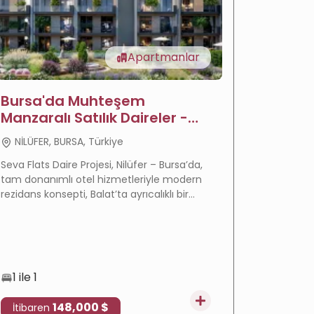
Apartmanlar
Bursa'da Muhteşem
Bursa N
Manzaralı Satılık Daireler -
dairel
Sava Daireleri
NİLÜFER, BURSA, Türkiye
NİLÜFER
Seva Flats Daire Projesi, Nilüfer – Bursa’da,
Seva Gard
tam donanımlı otel hizmetleriyle modern
seçkin ko
rezidans konsepti, Balat’ta ayrıcalıklı bir
hizmetler
konum, esnek ödeme planı ve umut
yaşam tar
vadeden bir yatırım fırsatı sunuyor.
kompleksi
1 ile 1
1 ile 3
148,000 $
İtibaren
İtibare