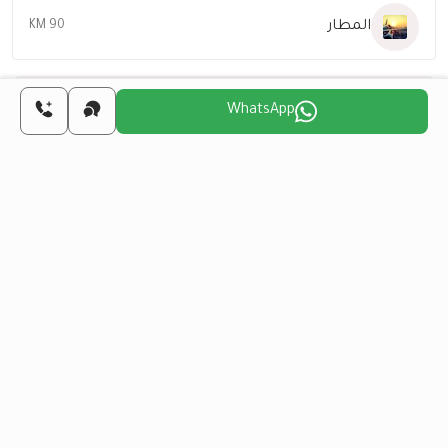
المطار
90 KM
WhatsApp
اختر اليوم المناسب لنا
للتواصل معك
أحد
اثنين
ثلاثاء
أربعاء
خميس
جمعة
14
13
12
11
10
9
أغسطس
أغسطس
أغسطس
أغسطس
أغسطس
أغسطس
هل تريد الحصول على الجنسية التركية من خلال
الاستثمار العقاري؟
المزيد من التفاصيل