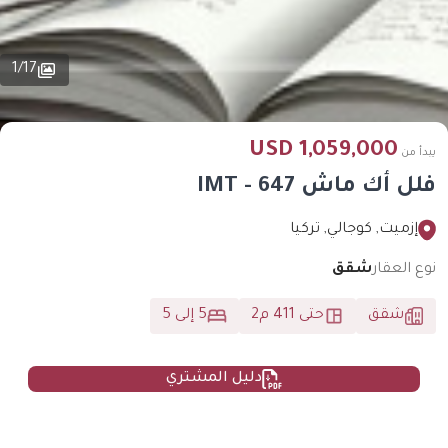
1
/
17
1,059,000 USD
يبدأ من
فلل أك ماش IMT - 647
إزميت, كوجالي, تركيا
نوع العقار
شقق
شقق
حتى 411 م2
5 إلى 5
دليل المشتري