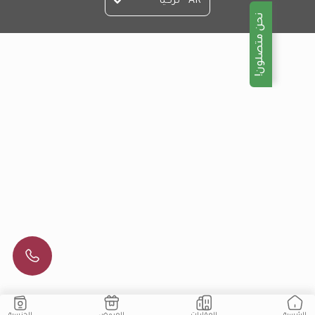
AR - تركيا
نحن متصلون!