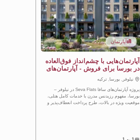
آپارتمان
آپار
آپارتمان‌هایی با چشم‌انداز فوق‌العاده
آپارتما
در بورسا برای فروش - آپارتمان‌های
نیلوفر ب
ساوا
نيلوفر, بورسا, تركيه
نيلوفر, ب
پروژه آپارتمان‌های سافا Seva Flats در نیلوفر –
بورسا، مفهوم رزیدنس مدرن با خدمات کامل هتلی،
مدرنی را در
موقعیت ویژه در بالات، طرح پرداخت انعطاف‌پذیر و
که موقعیت م
فرصت سرمایه‌گذاری نویدبخش را ارائه می‌دهد.
با هم ترکیب 
1 به 1
1 به 3