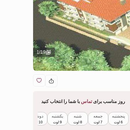
1
/
19
روز مناسب برای
تماس
با شما را انتخاب کنید
پنجشنبه
جمعه
شنبه
یکشنبه
دوشنبه
سه‌شنبه
6 اوت
7 اوت
8 اوت
9 اوت
10 اوت
11 اوت