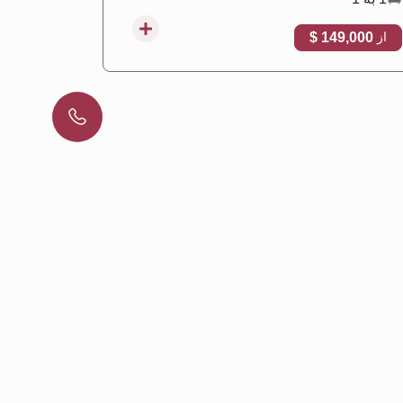
,000 $
149,000 $
از
از