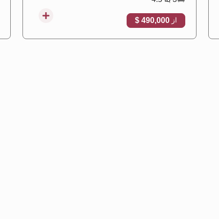
490,000 $
از