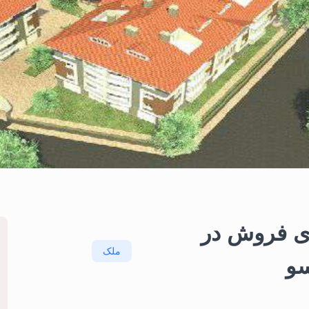
ای فروش در
ملک
سو