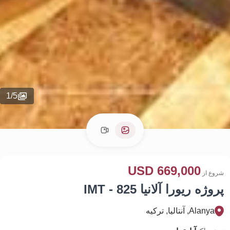
1
/
5
669,000 USD
شروع از
پروژه ریورا آلانیا IMT - 825
Alanya, آنتالیا, تركيه