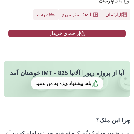
نوع ملک
آپارتمان
آپارتمان
تا 152 متر مربع
2 به 3
راهنمای خریدار
آیا از پروژه ریورا آلانیا IMT - 825 خوشتان آمد
بله، پیشنهاد ویژه به من بدهید
چرا این ملک؟
این پروژه در محله کارگیجاک واقع شده است؛ محله ای که باید آن