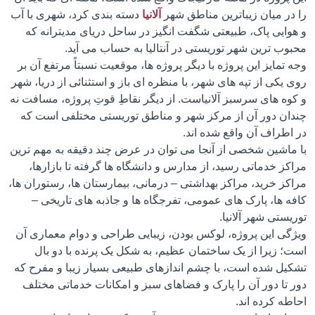
را در میان زیباترین مناطق شهر
آلانیا
دسته بندی کرد، شهری با آب
و هوایی پاک، طبیعتی شگفت انگیز در ساحل دریای مدیترانه که
محبوب ترین شهر توریستی در آنتالیا به حساب می آید.
وجه تمایز این پروژه با دیگر پروژه ها، موقعیت نسبتاً مرتفع آن بر
روی یکی از تپه های شهر، با منظره ای باز و استثنائی از دریا، شهر
و کوه های سرسبز آلانیاست. از دیگر نقاطِ قوتِ پروژه، مسافت نه
چندان دور آن از مرکز شهر و مناطق توریستی مختلفی است که
در اطراف آن واقع شده اند.
با ماشین شخصی از آنجا می توان در عرض چند دقیقه به مهم ترین
مراکز خدماتی رسید، از مدارس و دانشگاه ها گرفته تا بازارها،
مراکز خرید، مراکز بهداشتی – درمانی، بیمارستان ها، رستوران ها،
کافه ها، پارک های عمومی، تفرجگاه ها و جاذبه های تاریخی –
توریستی شهر آلانیا.
ویژگی این پروژه، لوکس بودن، زیبایی طراحی و دوام معماری آن
است؛ زیرا از یک ساختمان عظیم، به شکل یک پرنده با دو بال
تشکیل شده است، با چشم اندازهای طبیعی بسیار زیبا و مفرح که
دور تا دور آن را پارک و فضاهای سبز و امکانات خدماتی مختلف
احاطه کرده اند.