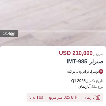
1
/
14
210,000 USD
شروع از
صبرلر IMT-985
يومرا, ترابزون, تركيه
تاریخ تکمیل
Q1 2025
نوع ملک
آپارتمان
آپارتمان
تا 325 متر مربع
1 به 3