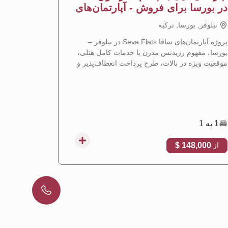
در بورسا برای فروش - آپارتمان‌های
نیلوفر ب
ساوا
نيلوفر, بورسا, تركيه
نيلوفر, ب
پروژه آپارتمان‌های سافا Seva Flats در نیلوفر –
بورسا، مفهوم رزیدنس مدرن با خدمات کامل هتلی،
مدرنی را در
موقعیت ویژه در بالات، طرح پرداخت انعطاف‌پذیر و
که موقعیت م
فرصت سرمایه‌گذاری نویدبخش را ارائه می‌دهد.
با هم ترکیب 
1 به 1
1 به 3
,000 $
148,000 $
از
از