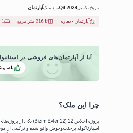
تاریخ تکمیل
Q4 2028
نوع ملک
آپارتمان
آپارتمان
-
مغازه
تا 216 متر مربع
1 به 4
آیا از آپارتمان‌های فروشی در استانبول اسبارتا کوله
بله، پیش
چرا این ملک؟
پروژه اخلاص 12 (vler 12
اسپارتاکوله پرجنب‌وجوش واقع شده و ترکیبی از موق