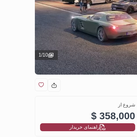
1
/
10
شروع از
358,000 $
راهنمای خریدار