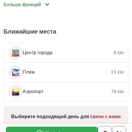
Больше функций
Ближайшие места
Центр города
8 KM
Пляж
3.5 KM
Аэропорт
76 KM
Выберите подходящий день для
связи с вами
пнд
втр
срд
чтв
птн
сбт