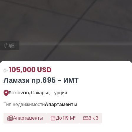
1
/
9
105,000 USD
От
Ламази пр.695 - ИМТ
Serdivan, Сакарья, Турция
Тип недвижимости
Апартаменты
Апартаменты
До 119 M²
3 к 3