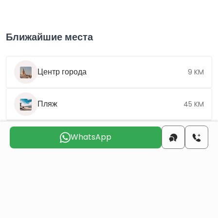
Ближайшие места
Центр города
9 KM
Пляж
45 KM
Аэропорт
33 KM
WhatsApp
Выберите подходящий день для
связи с вами
пнд
втр
срд
чтв
птн
сбт
10 авг
11 авг
12 авг
13 авг
14 авг
15 авг