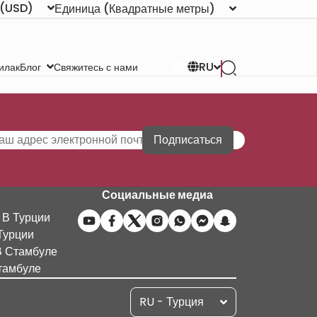
(USD)
Единица
(Квадратные метры)
RU
илак
Свяжитесь с нами
Блог
Подписаться
Социальные медиа
 В Турции
Турции
В Стамбуле
тамбуле
RU - Турция