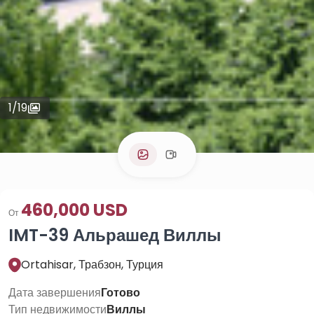
1
/
19
460,000 USD
От
IMT-39 Альрашед Виллы
Ortahisar, Трабзон, Турция
Дата завершения
Готово
Тип недвижимости
Виллы