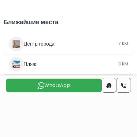
Ближайшие места
Центр города
7 KM
Пляж
3 KM
Аэропорт
3 KM
WhatsApp
Выберите подходящий день для
связи с вами
птн
сбт
вск
пнд
втр
срд
7 авг
8 авг
9 авг
10 авг
11 авг
12 авг