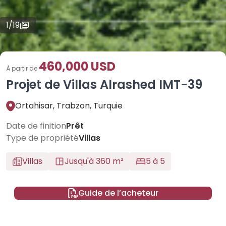
1
/
19
460,000 USD
À partir de
Projet de Villas Alrashed IMT-39
Ortahisar, Trabzon, Turquie
Date de finition
Prêt
Type de propriété
Villas
Villas
Jusqu'à 360 m²
5 à 5
Guide de l’acheteur