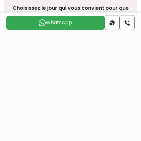
Choisissez le jour qui vous convient pour que
nous vous
contactions
WhatsApp
ven.
sam.
dim.
lun.
mar.
mer.
7 août
8 août
9 août
10 août
11 août
12 août
Voulez-vous obtenir la citoyenneté turque par
investissement immobilier ?
Plus de détails
Projets similaires
Tous
Revente