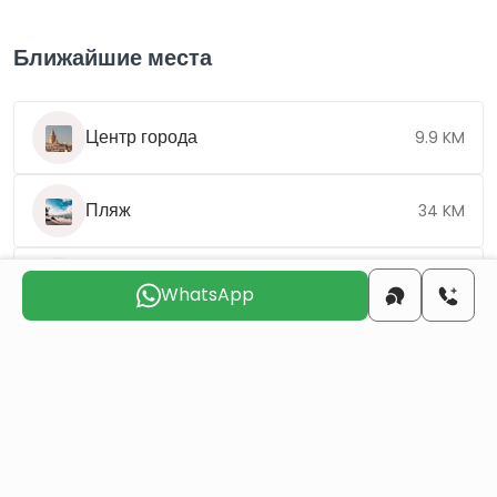
Ближайшие места
Центр города
9.9 KM
Пляж
34 KM
Аэропорт
144 KM
WhatsApp
Выберите подходящий день для
связи с вами
сбт
вск
пнд
втр
срд
чтв
8 авг
9 авг
10 авг
11 авг
12 авг
13 авг