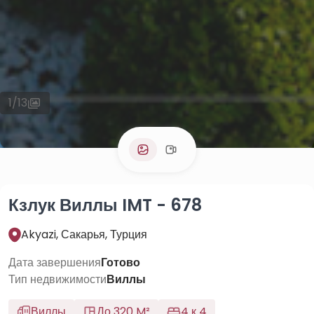
1
/
13
Кзлук Виллы IMT - 678
Akyazi, Сакарья, Турция
Дата завершения
Готово
Тип недвижимости
Виллы
Виллы
До 320 M²
4 к 4