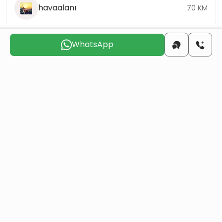
havaalanı
70 KM
WhatsApp
Sizinle
iletişime geçmek
için uygun günü seçin
Per
Cum
Cts
Paz
Pts
Sal
6 Ağu
7 Ağu
8 Ağu
9 Ağu
10 Ağu
11 Ağu
Bir mülk satın alarak Türk vatandaşlığı alın
Daha Fazla Detay
Benzer Projeler
Hepsi
Yeniden Satış