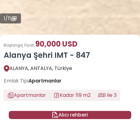
1
/
11
90,000 USD
Başlangıç Fiyatı
Alanya Şehri IMT - 847
ALANYA, ANTALYA, Türkiye
Emlak Tipi
Apartmanlar
Apartmanlar
Kadar 119 m2
1 ile 3
Alıcı rehberi