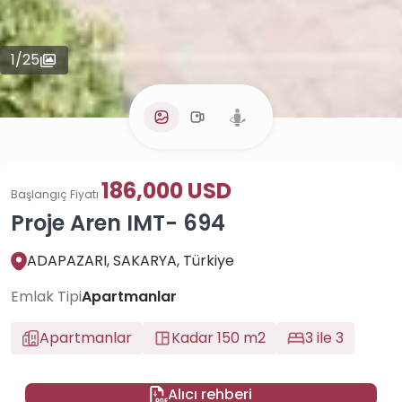
1
/
25
186,000 USD
Başlangıç Fiyatı
Proje Aren IMT- 694
ADAPAZARI, SAKARYA, Türkiye
Emlak Tipi
Apartmanlar
Apartmanlar
Kadar 150 m2
3 ile 3
Alıcı rehberi