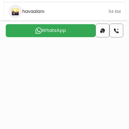
havaalanı
114 KM
WhatsApp
Sizinle
iletişime geçmek
için uygun günü seçin
Paz
Pts
Sal
Çar
Per
Cum
9 Ağu
10 Ağu
11 Ağu
12 Ağu
13 Ağu
14 Ağu
Bir mülk satın alarak Türk vatandaşlığı alın
Daha Fazla Detay
Benzer Projeler
Hepsi
Yeniden Satış