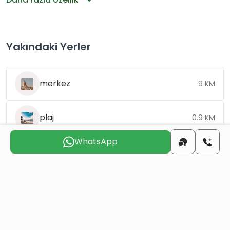
Yakındaki Yerler
merkez
9 KM
plaj
0.9 KM
WhatsApp
havaalanı
3.5 KM
Sizinle
iletişime geçmek
için uygun günü seçin
Cum
Cts
Paz
Pts
Sal
Çar