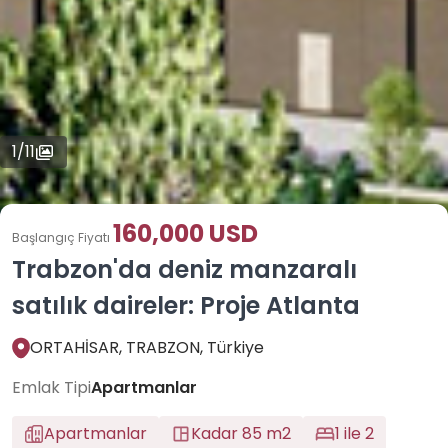
1
/
11
160,000 USD
Başlangıç Fiyatı
Trabzon'da deniz manzaralı
satılık daireler: Proje Atlanta
ORTAHİSAR, TRABZON, Türkiye
Emlak Tipi
Apartmanlar
Apartmanlar
Kadar 85 m2
1 ile 2