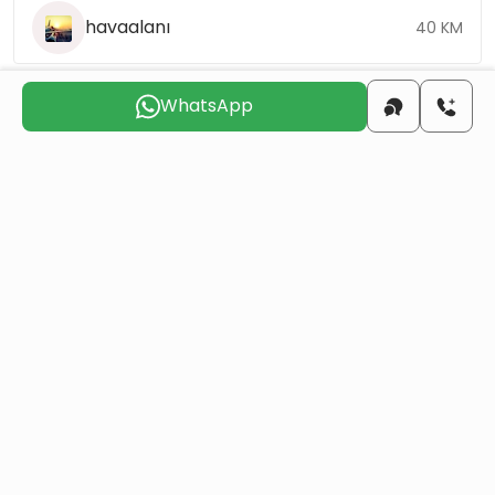
havaalanı
40 KM
WhatsApp
Sizinle
iletişime geçmek
için uygun günü seçin
Cum
Cts
Paz
Pts
Sal
Çar
7 Ağu
8 Ağu
9 Ağu
10 Ağu
11 Ağu
12 Ağu
Bir mülk satın alarak Türk vatandaşlığı alın
Daha Fazla Detay
Benzer Projeler
Hepsi
Yeniden Satış