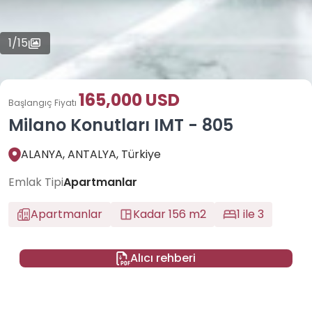
1
/
15
165,000 USD
Başlangıç Fiyatı
Milano Konutları IMT - 805
ALANYA, ANTALYA, Türkiye
Emlak Tipi
Apartmanlar
Apartmanlar
Kadar 156 m2
1 ile 3
Alıcı rehberi