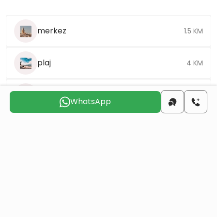
merkez
1.5 KM
plaj
4 KM
havaalanı
35 KM
WhatsApp
Sizinle
iletişime geçmek
için uygun günü seçin
Cum
Cts
Paz
Pts
Sal
Çar
7 Ağu
8 Ağu
9 Ağu
10 Ağu
11 Ağu
12 Ağu