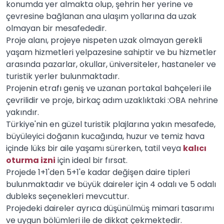
konumda yer almakta olup, şehrin her yerine ve
çevresine bağlanan ana ulaşım yollarına da uzak
olmayan bir mesafededir.
Proje alanı, projeye nispeten uzak olmayan gerekli
yaşam hizmetleri yelpazesine sahiptir ve bu hizmetler
arasında pazarlar, okullar, üniversiteler, hastaneler ve
turistik yerler bulunmaktadır.
Projenin etrafı geniş ve uzanan portakal bahçeleri ile
çevrilidir ve proje, birkaç adım uzaklıktaki :OBA nehrine
yakındır.
Türkiye'nin en güzel turistik plajlarına yakın mesafede,
büyüleyici doğanın kucağında, huzur ve temiz hava
içinde lüks bir aile yaşamı sürerken, tatil veya
kalıcı
oturma izni
için ideal bir fırsat.
Projede 1+1'den 5+1'e kadar değişen daire tipleri
bulunmaktadır ve büyük daireler için 4 odalı ve 5 odalı
dubleks seçenekleri mevcuttur.
Projedeki daireler ayrıca düşünülmüş mimari tasarımı
ve uygun bölümleri ile de dikkat çekmektedir.