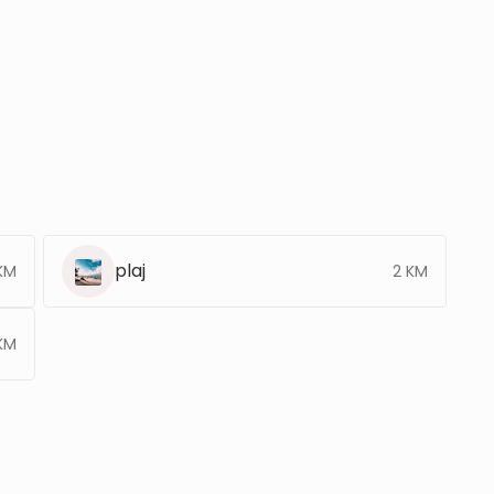
plaj
KM
2 KM
KM