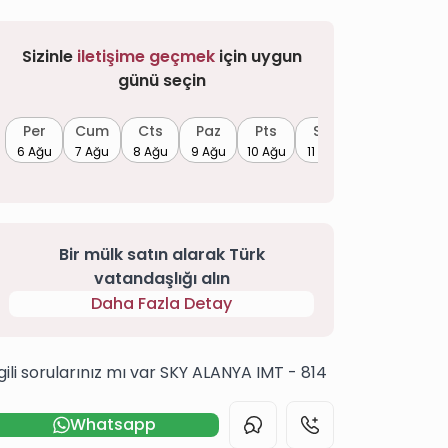
Sizinle
iletişime geçmek
için uygun
günü seçin
Per
Cum
Cts
Paz
Pts
Sal
6 Ağu
7 Ağu
8 Ağu
9 Ağu
10 Ağu
11 Ağu
Bir mülk satın alarak Türk
vatandaşlığı alın
Daha Fazla Detay
lgili sorularınız mı var SKY ALANYA IMT - 814
Whatsapp