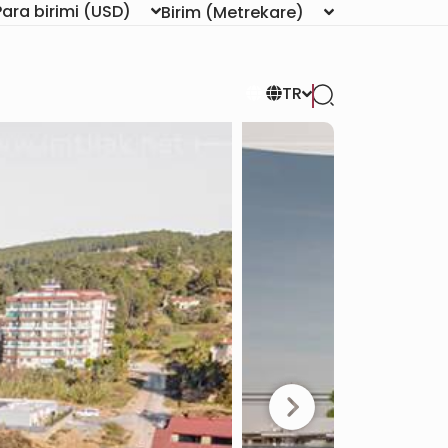
Para birimi
(USD)
Birim
(Metrekare)
TR