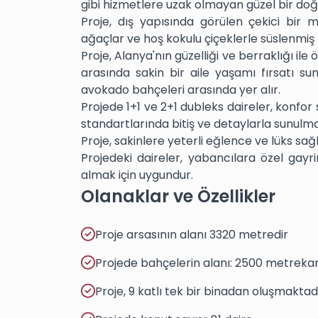
gibi hizmetlere uzak olmayan güzel bir do
Proje, dış yapısında görülen çekici bir 
ağaçlar ve hoş kokulu çiçeklerle süslenmiş b
Proje, Alanya'nın güzelliği ve berraklığı ile 
arasında sakin bir aile yaşamı fırsatı s
avokado bahçeleri arasında yer alır.
Projede 1+1 ve 2+1 dubleks daireler, konfo
standartlarında bitiş ve detaylarla sunulma
Proje, sakinlere yeterli eğlence ve lüks sa
Projedeki daireler, yabancılara özel gay
almak için uygundur.
Olanaklar ve Özellikler
Proje arsasının alanı 3320 metredir
Projede bahçelerin alanı: 2500 metreka
Proje, 9 katlı tek bir binadan oluşmaktad