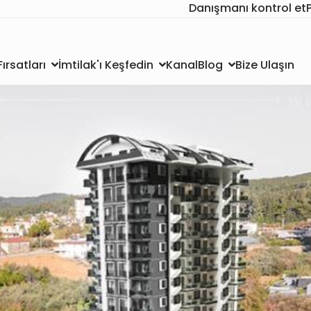
Danışmanı kontrol et
Kanal
Bize Ulaşın
ırsatları
İmtilak'ı Keşfedin
Blog