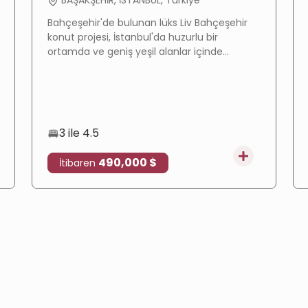
BAŞAKŞEHİR, İSTANBUL, Türkiye
Bahçeşehir'de bulunan lüks Liv Bahçeşehir
konut projesi, İstanbul'da huzurlu bir
ortamda ve geniş yeşil alanlar içinde
teslimata hazır daireler ve villalar
sunmaktadır. Türk vatandaşlığına uygundur.
3 ile 4.5
490,000 $
İtibaren