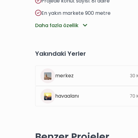
Projede konut sayısı: 81 daire
En yakın markete 900 metre
Daha fazla özellik
Yakındaki Yerler
merkez
30 
havaalanı
70 
Benzer Projeler