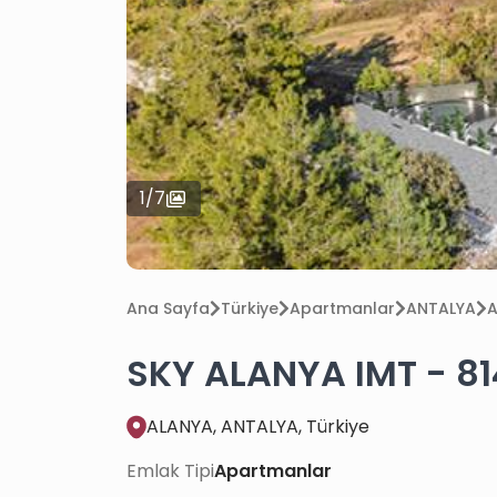
1
/
7
Ana Sayfa
Türkiye
Apartmanlar
ANTALYA
A
SKY ALANYA IMT - 81
ALANYA, ANTALYA, Türkiye
Emlak Tipi
Apartmanlar