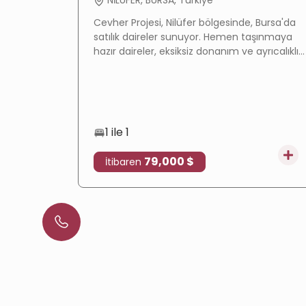
NİLÜFER, BURSA, Türkiye
Cevher Projesi, Nilüfer bölgesinde, Bursa'da
satılık daireler sunuyor. Hemen taşınmaya
hazır daireler, eksiksiz donanım ve ayrıcalıklı
konumuyla hem oturum hem de
gayrimenkul yatırımı için ideal bir seçenek.
1 ile 1
79,000 $
İtibaren