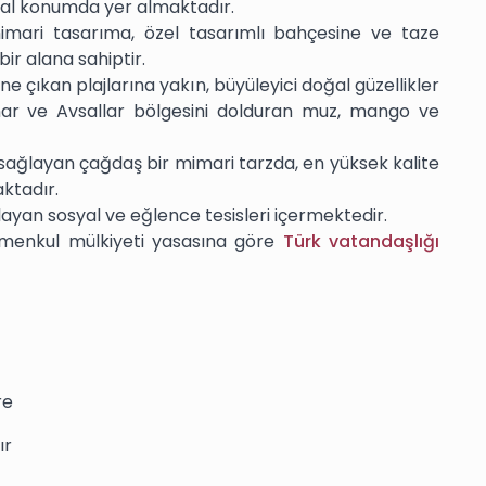
ğal konumda yer almaktadır.
mimari tasarıma, özel tasarımlı bahçesine ve taze
ir alana sahiptir.
öne çıkan plajlarına yakın, büyüleyici doğal güzellikler
unar ve Avsallar bölgesini dolduran muz, mango ve
r sağlayan çağdaş bir mimari tarzda, en yüksek kalite
ktadır.
ğlayan sosyal ve eğlence tesisleri içermektedir.
rimenkul mülkiyeti yasasına göre
Türk vatandaşlığı
re
ır