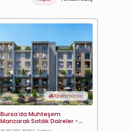
Apartmanlar
Bursa'da Muhteşem
Bursa N
Manzaralı Satılık Daireler -
dairel
Sava Daireleri