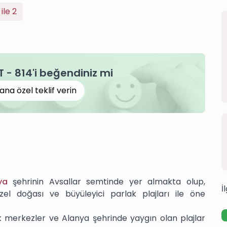
 ile 2
 - 814'i beğendiniz mi
ana özel teklif verin
ya
şehrinin Avsallar semtinde yer almakta olup,
İ
üzel doğası ve büyüleyici parlak plajları ile öne
stik merkezler ve Alanya şehrinde yaygın olan plajlar