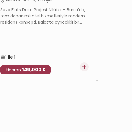
NİLÜFER, BURSA, Türkiye
NİLÜFER
Seva Flats Daire Projesi, Nilüfer – Bursa’da,
Seva Gard
tam donanımlı otel hizmetleriyle modern
seçkin ko
rezidans konsepti, Balat’ta ayrıcalıklı bir
hizmetler
konum, esnek ödeme planı ve umut
yaşam tar
vadeden bir yatırım fırsatı sunuyor.
kompleksi
1 ile 1
1 ile 3
149,000 $
İtibaren
İtibare