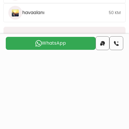
havaalanı
50 KM
Sizinle
iletişime geçmek
için uygun günü seçin
WhatsApp
Pts
Sal
Çar
Per
Cum
Cts
10 Ağu
11 Ağu
12 Ağu
13 Ağu
14 Ağu
15 Ağu
Bir mülk satın alarak Türk vatandaşlığı alın
Daha Fazla Detay
Benzer Projeler