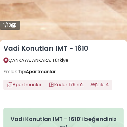
1
/
13
Vadi Konutları IMT - 1610
ÇANKAYA, ANKARA, Türkiye
Emlak Tipi
Apartmanlar
Apartmanlar
Kadar 179 m2
2 ile 4
Vadi Konutları IMT - 1610'i beğendiniz