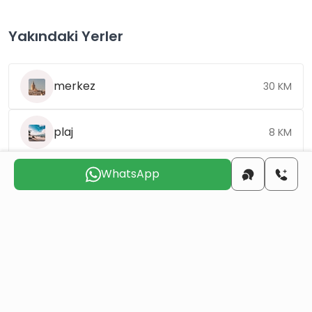
Yakındaki Yerler
merkez
30 KM
plaj
8 KM
WhatsApp
havaalanı
25 KM
Sizinle
iletişime geçmek
için uygun günü seçin
Cum
Cts
Paz
Pts
Sal
Çar
7 Ağu
8 Ağu
9 Ağu
10 Ağu
11 Ağu
12 Ağu