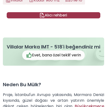
Villalar
Kadar 980 m2
5 ile 10
Alıcı rehberi
Villalar Marka IMT - 518'i beğendiniz mi
Evet, bana özel teklif verin
Neden Bu Mülk?
Proje, İstanbul'un Avrupa yakasında, Marmara Denizi
kıyısında, güzel doğası ve artan yatırım önemiyle
dikkat çeken bölgelerden biri olan
Büyükçekmece