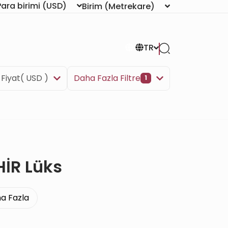
Para birimi
(USD)
Birim
(Metrekare)
TR
Fiyat( USD )
Daha Fazla Filtre
1
HİR Lüks
a Fazla