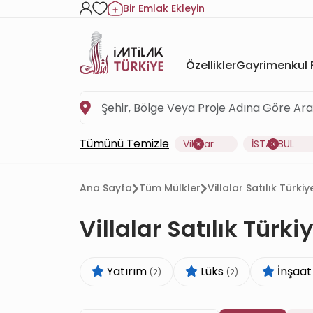
Bir Emlak Ekleyin
Özellikler
Gayrimenkul F
Tümünü Temizle
Villalar
İSTANBUL
Ana Sayfa
Tüm Mülkler
Villalar Satılık Türk
Villalar Satılık Tür
Yatırım
Lüks
İnşaat
(2)
(2)