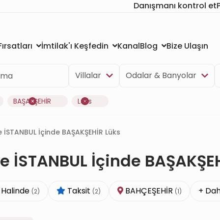
Danışmanı kontrol et
Kanal
Bize Ulaşın
ırsatları
İmtilak'ı Keşfedin
Blog
Villalar
Odalar & Banyolar
BAŞAKŞEHİR
Lüks
iye İSTANBUL İçinde BAŞAKŞEHİR Lüks
kiye İSTANBUL İçinde BAŞAKŞE
 Halinde
Taksit
BAHÇEŞEHİR
+ Dah
(2)
(2)
(1)