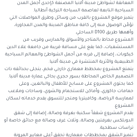
المعانقة لشواطئ مدينة ألانيا المصنفة كإحدى أجمل المدن
السياحية التابعة لعاصمة السياحة التركية أنطاليا.
يتميز موقع المشروع بالقرب من وسائل وطرق المواصلات التي
تؤمّن الوصول منه إلى كافة مناطق المدينة والمدن المجاورة،
وأهمها طريق D100 الساحلي.
المشروع محاط بالمتاجر والأسواق والمدارس وقريب من
المستشفيات، كما يقع على مسافة قريبة من جامعة علاء الدين
كيكوبات، إضافة إلى قربه من أجمل الشواطئ والمعالم السياحية
الطبيعية والأثرية المنتشرة في مدينة ألانيا.
يتمتع المشروع بمخطط معماري خارجي فخم، يتجلى بحدائقه ذات
التصميم الخاص المحاطة بسور حجري يحاكي عمارة مدينة ألانيا.
كما يحتوي المشروع على مسابح للأطفال والبالغين، وعلى
حمامات جاكوزي، وأماكن للاستجمام والشوي، وساحات وملاعب
لممارسة الرياضة، وكافيتريا ومتجر للتسوق يقدم خدماته لسكان
المشروع.
يقدم المشروع شققاً سكنية بغرفة وصالة، إضافة إلى شقق
الدوبلكس بغرفتين وصالة، وثلاث غرف وصالة مع حدائق خاصة أو
تراسات سطحية.
تتميز الشقق بمخططات معمارية تحقق أعلى معايير المرونة