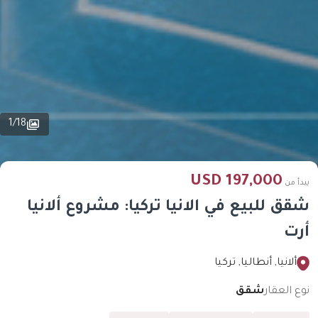
1
/
18
197,000 USD
يبدأ من
شقق للبيع في الانيا تركيا: مشروع ألانيا
أرت
ألانيا, أنطاليا, تركيا
نوع العقار
شقق