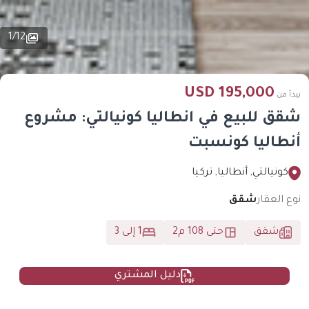
1
/
12
195,000 USD
يبدأ من
شقق للبيع في انطاليا كونيالتي: مشروع
أنطاليا كونسبت
كونيالتي, أنطاليا, تركيا
نوع العقار
شقق
شقق
حتى 108 م2
1 إلى 3
دليل المشتري