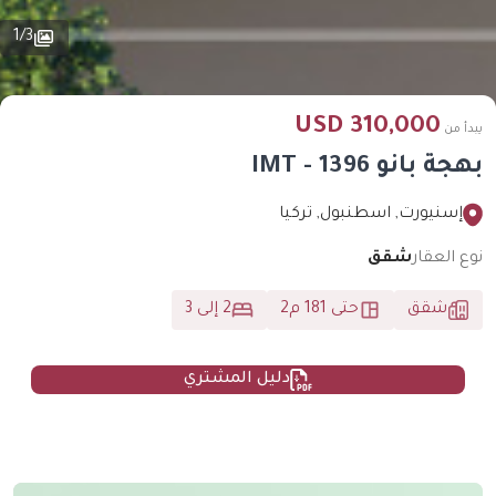
1
/
3
310,000 USD
يبدأ من
بهجة بانو 1396 - IMT
إسنيورت, اسطنبول, تركيا
نوع العقار
شقق
شقق
حتى 181 م2
2 إلى 3
دليل المشتري