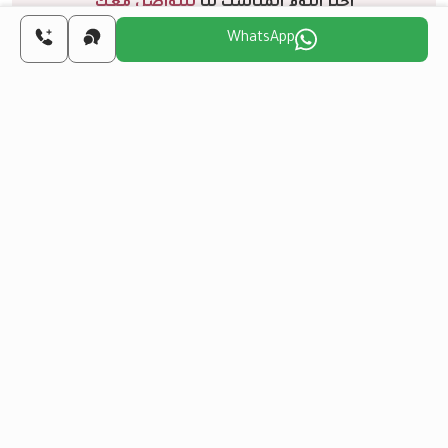
اختر اليوم المناسب لنا
للتواصل معك
WhatsApp
أحد
اثنين
ثلاثاء
أربعاء
خميس
جمعة
14
13
12
11
10
9
أغسطس
أغسطس
أغسطس
أغسطس
أغسطس
أغسطس
هل تريد الحصول على الجنسية التركية من خلال
الاستثمار العقاري؟
المزيد من التفاصيل
مشاريع مشابهة
الكل
إعادة البيع