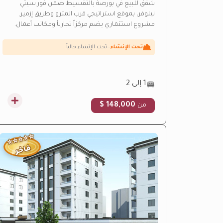
شقق للبيع في بورصة بالتقسيط ضمن فور سيتي
نيلوفر، بموقع استراتيجي قرب المترو وطريق إزمير.
ارتفاع متوقع بالقيمة
—
منطقة نمو سريع
مشروع استثماري يضم مركزاً تجارياً ومكاتب أعمال.
عائد إيجاري مرتفع
—
عائد استثماري مرتفع من الإيجار
تحت الإنشاء
—
تحت الإنشاء حالياً
بالتقسيط
—
خطط تقسيط مرنة
1 إلى 2
148,000 $
من
⭐
⭐
⭐
⭐
⭐
فاخر