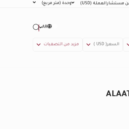
وحدة
(متر مربع)
ن مستشار
العملة
(USD)
AR
السعر( USD )
مزيد من التصفيات