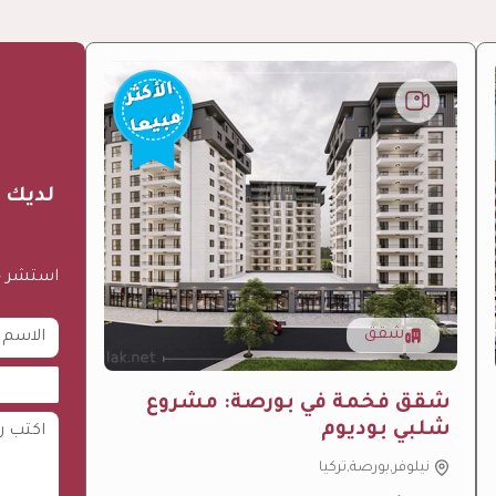
الأكثر
مبيعا
لديك ر
استشر خب
شقق
شقق فخمة في بورصة: مشروع
شلبي بوديوم
نيلوفر,بورصة,تركيا