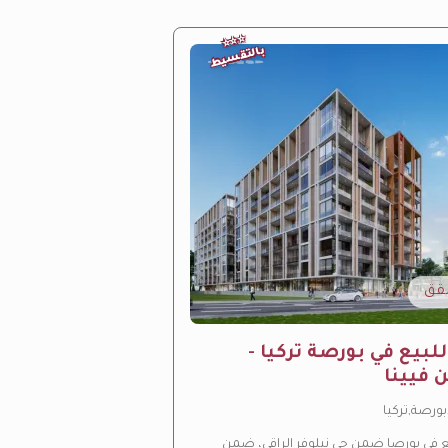
⭐
⭐
⭐
بالتقسيط
ق
بيع في بورصة تركيا -
فيينا
بورصة,تركيا
 في بورصا ضمن حي نيلوفر الراقي، ضمن