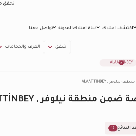
تحقق م
اكتشف امتلاك
قناة امتلاك
المدونة
تواصل معنا
شقق
الغرف والحمامات
ALAATTİNBEY
لوفر , ALAATTİNBEY
 منطقة نيلوفر , ALAATTİNBEY
د النتائج
12