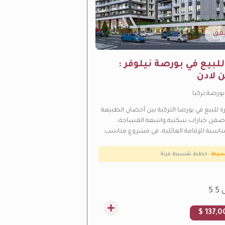
ق
بيع في بورصة نيلوفر :
 لادن
بورصة,تركيا
 متوقع بالقيمة
—
منطقة نمو سريع
للبيع في بورصا التركية بين أحضان الطبيعة
ضمن خيارات سكنية واسعة المساحة،
جاري مرتفع
—
عائد استثماري مرتفع من الإيجار
اسبة للإقامة العائلية، في مشروع مناسب
 للجنسية
—
يؤهل لتصريح الإقامة
تركية
سيط
—
خطط تقسيط مرنة
137,00