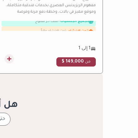
مفهوم الريزيدنس العصري بخدمات فندقية متكاملة،
عائد إيجاري مرتفع
—
عائد استثماري مرتفع من الإيجار
وموقع مميز في بالات، وخطة دفع مرنة وفرصة
لجميع الجنسيات
—
تملك حر مفتوح
استثمارية واعدة.
تحت الإنشاء
—
تحت الإنشاء حالياً
بالتقسيط
—
خطط تقسيط مرنة
فرصة استثمارية
—
عائد استثماري مرتفع
1 إلى 1
149,000 $
من
هل أ
حتى 100 