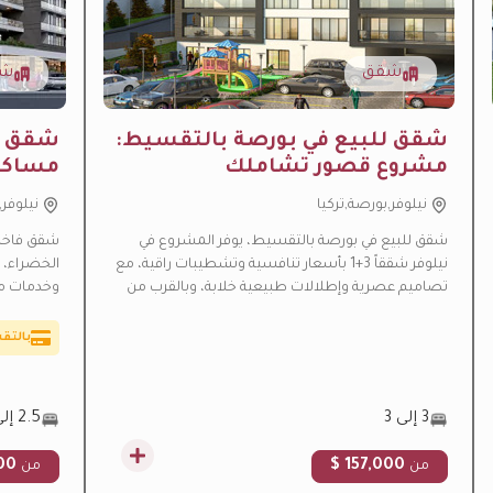
شقق
شق
شقق للبيع في بورصة بالتقسيط:
شقق لل
مشروع قصور تشاملك
مساكن
نيلوفر,بورصة,تركيا
نيلوفر,
ارتفاع
شقق للبيع في بورصة بالتقسيط، يوفر المشروع في
شقق فاخرة 
نيلوفر شققاً 3+1 بأسعار تنافسية وتشطيبات راقية، مع
الخضراء، 
عائد إي
تصاميم عصرية وإطلالات طبيعية خلابة، وبالقرب من
وخدمات من
مناسب
المدارس والخدمات، مما يجعله فرصة مثالية للسكن
للجنسية ال
العائلي أو الاستثمار.
بالتق
3 إلى 3
2.5 إلى 5.5
0 $
157,000 $
من
من