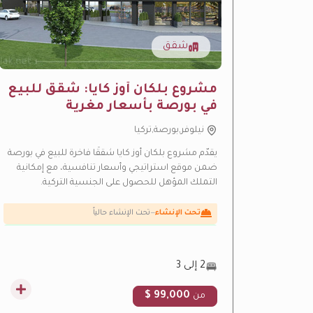
شقق
مشروع بلكان أوز كايا: شقق للبيع
في بورصة بأسعار مغرية
ارتفاع متوقع بالقيمة
—
منطقة نمو سريع
نيلوفر,بورصة,تركيا
عائد إيجاري مرتفع
—
عائد استثماري مرتفع من الإيجار
يقدّم مشروع بلكان أوز كايا شققًا فاخرة للبيع في بورصة
ضمن موقع استراتيجي وأسعار تنافسية، مع إمكانية
فاخرة
—
تشطيبات فاخرة راقية
التملك المؤهل للحصول على الجنسية التركية.
تحت الإنشاء
—
تحت الإنشاء حالياً
فرصة استثمارية
—
عائد استثماري مرتفع
2 إلى 3
99,000 $
من