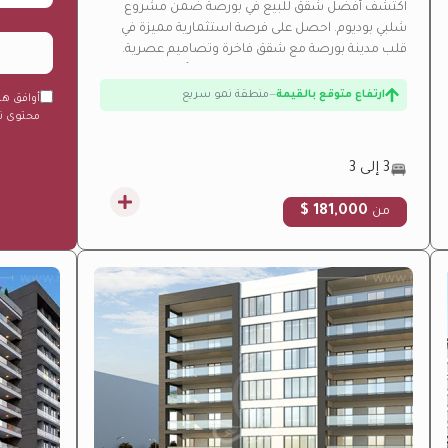
اكتشف أفضل شقق للبيع في بورصة ضمن مشروع
شلبي بوديوم. احصل على فرصة استثمارية مميزة في
قلب مدينة بورصة مع شقق فاخرة وتصاميم عصرية.
ارتفاع متوقع بالقيمة
—
منطقة نمو سريع
تواصل مع امتلاك العقارية لتحصل على أفضل
العروض.
عائد إيجاري مرتفع
—
عائد استثماري مرتفع من الإيجار
أوافق هن
محتوى تس
تحت الإنشاء
—
تحت الإنشاء حالياً
فرصة استثمارية
—
عائد استثماري مرتفع
3 إلى 3
181,000 $
من