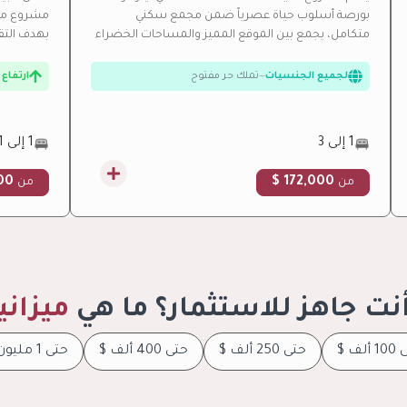
بورصة أسلوب حياة عصرياً ضمن مجمع سكني
مشروع متط
عائد إيجاري مرتفع
—
عائد استثماري مرتفع من الإيجار
متكامل، يجمع بين الموقع المميز والمساحات الخضراء
بهدف التقد
لجميع الجنسيات
—
تملك حر مفتوح
والخدمات الراقية.
مثالية
تحت الإنشاء
—
تحت الإنشاء حالياً
ارتفاع
بالتقسيط
—
خطط تقسيط مرنة
عائد إي
تحت ال
1 إلى 3
1 إلى 1
بالتق
0 $
172,000 $
من
من
نت جاهز للاستثمار؟ ما هي
ميزاني
ألف $
حتى 250 ألف $
حتى 400 ألف $
حتى 1 مليون $