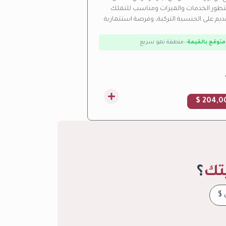
ور الخدمات والميزات ومناسب للتملك
يم على الجنسية التركية، وفرصة استثمارية
 متوقع بالقيمة
—
منطقة نمو سريع
جاري مرتفع
—
عائد استثماري مرتفع من الإيجار
إنشاء
—
تحت الإنشاء حالياً
سيط
—
خطط تقسيط مرنة
204,00
تك
؟