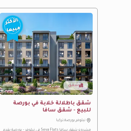
الأكثر
مبيعا
شقق
شقق باطلالة خلابة في بورصة
للبيع - شقق سافا
نيلوفر,بورصة,تركيا
ارتفاع متوقع بالقيمة
—
منطقة نمو سريع
مشروع شقق سافا Seva Flats في نيلوفر – بورصة يقدم