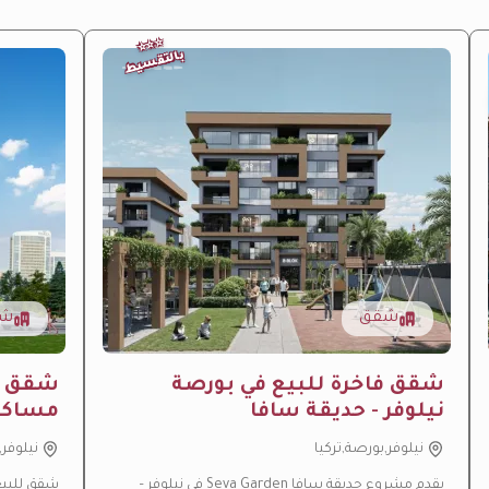
⭐
⭐
⭐
بالتقسيط
شقق
شق
شقق فاخرة للبيع في بورصة
شقق لل
نيلوفر - حديقة سافا
مساكن 
نيلوفر,بورصة,تركيا
نيلوفر,
ارتفاع متوقع بالقيمة
—
منطقة نمو سريع
يقدم مشروع حديقة سافا Seva Garden في نيلوفر –
شقق للبيع