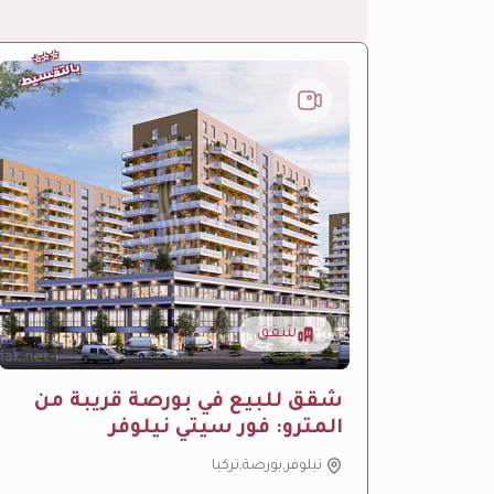
⭐
⭐
⭐
بالتقسيط
شقق
شقق للبيع في بورصة قريبة من
المترو: فور سيتي نيلوفر
نيلوفر,بورصة,تركيا