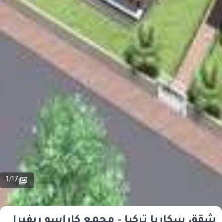
1
/
17
شقق سكاريا تركيا - مجمع كاراسو ريفيرا