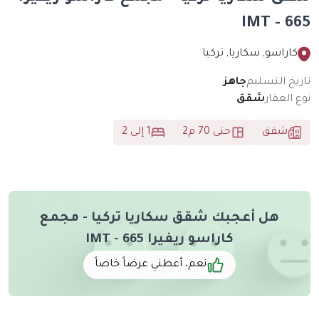
IMT - 665
كاراسو, سكاريا, تركيا
تاريخ التسليم
جاهز
نوع العقار
شقق
شقق
حتى 70 م2
1 إلى 2
هل أعجبك شقق سكاريا تركيا - مجمع
كاراسو ريفيرا IMT - 665
نعم، أعطني عرضاً خاصاً