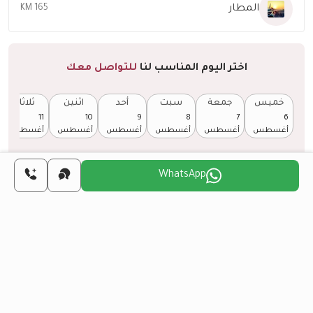
المطار
165 KM
اختر اليوم المناسب لنا
للتواصل معك
خميس
جمعة
سبت
أحد
اثنين
ثلاثاء
11
10
9
8
7
6
أغسطس
أغسطس
أغسطس
أغسطس
أغسطس
أغسطس
WhatsApp
هل تريد الحصول على الجنسية التركية من خلال
الاستثمار العقاري؟
المزيد من التفاصيل
مشاريع مشابهة
الكل
إعادة البيع