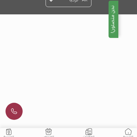
AR - تركيا
نحن متصلون!