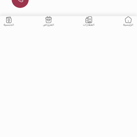
الجنسية
العقارات
العروض
الرئيسية
ابق على اطلاع
انضم إلى قائمتنا البريدية لمتابعة أحدث مشاريعنا وعروضنا
اشترك
امتلاك العقارية
المدونة
عقارات