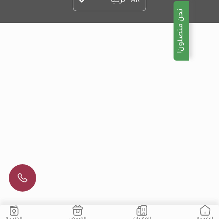
AR - تركيا
نحن متصلون!