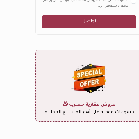
أوافق هنا على معالجة بياناتي الشخصية وأوافق على إرسال
محتوى تسويقي إلي.
تواصل
كم عدد
غرف المعيشة
في 
استديو
1
2
3
4
عروض عقارية حصرية 🎁
حسومات مؤقتة على أهم المشاريع العقارية!